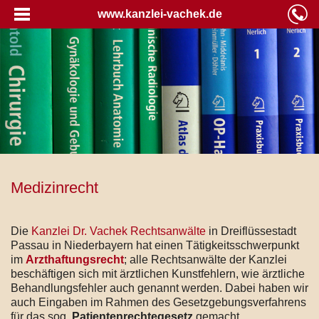
www.kanzlei-vachek.de
Medizinrecht
Die
Kanzlei Dr. Vachek Rechtsanwälte
in Dreiflüssestadt
Passau in Niederbayern hat einen Tätigkeitsschwerpunkt
im
Arzthaftungsrecht
; alle Rechtsanwälte der Kanzlei
beschäftigen sich mit ärztlichen Kunstfehlern, wie ärztliche
Behandlungsfehler auch genannt werden. Dabei haben wir
auch Eingaben im Rahmen des Gesetzgebungsverfahrens
für das sog.
Patientenrechtegesetz
gemacht.